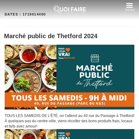
Aller
au
contenu
DATES :
1719014400
Marché public de Thetford 2024
TOUS LES SAMEDIS DE L’ÉTÉ, on t’attend au 40 rue du Passage à Thetford!
À quelques pas du centre-ville, viens récolter des bons produits frais, locaux
et faits avec amour!