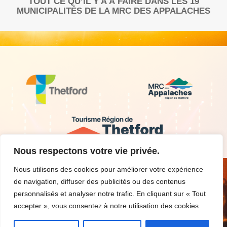
TOUT CE QU’IL Y A À FAIRE DANS LES 19
MUNICIPALITÉS DE LA MRC DES APPALACHES
Nous respectons votre vie privée.
Nous utilisons des cookies pour améliorer votre expérience
de navigation, diffuser des publicités ou des contenus
personnalisés et analyser notre trafic. En cliquant sur « Tout
accepter », vous consentez à notre utilisation des cookies.
Nous contacter
Critères d’admissibilité
Découvrir la région
Conditions d’utilisation
Inscrire un événement