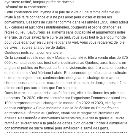
bye sucre raffiné, bonjour purée de dattes ».
Résumé de la conférence :
Cette conférence est l’hymne à la joie de vivre d’une femme créative qui
invite à se faire confiance et à ne pas avoir peur d’oser et briser les
conventions. Cessons de cuisiner comme dans les années 1950, dites adieu
aux calories et aux fiches nutritionnelles, bougeons et osons changer les
règles du jeu. Savourons les aliments sans culpabilité́ et augmentons notre
énergie. Si vous savez faire cuire un œuf, vous avez tout le talent du monde
pour vous épanouir en cuisine (et dans la vie). Vous vous régalerez de joie
de vivre… sucrée à la purée de dattes.
Quelques mots sur la conférencière :
On la connaît sous le nom de « Madame Labriski ». Elle a vendu plus de 375
000 exemplaires de ses best-sellers culinaires au Québec, aussi traduits en
anglais et publiés en Europe. La femme visionnaire derrière cette entreprise
du même nom, c’est Mériane Labrie. Entrepreneure primée, autrice culinaire
et de romans jeunesse, conférencière énergisante, stratège de marque,
chroniqueuse, animatrice, marathonienne et maman de deux jeunes enfants,
elle ne croit pas aux limites que l’on s’impose.
Dans le cercle des entreprises québécoises, elle collectionne les prix et les
honneurs. En 2020, elle est nommée par l’organisme Femmessor parmi les
100 entrepreneures qui changent le monde. En 2022 et 2023, elle figure
dans la catégorie « Étoile montante » de la 3e édition du Palmarès des
entreprises au féminin au Québec, établi par le magazine Premières en
affaires. Passionnée d’innovations alimentaires, elle fait la guerre au sucre
raffiné en sucrant tout à la purée de dattes. Son objectif : inciter à diminuer la
consommation de sucre raffiné pour améliorer la santé des gens.