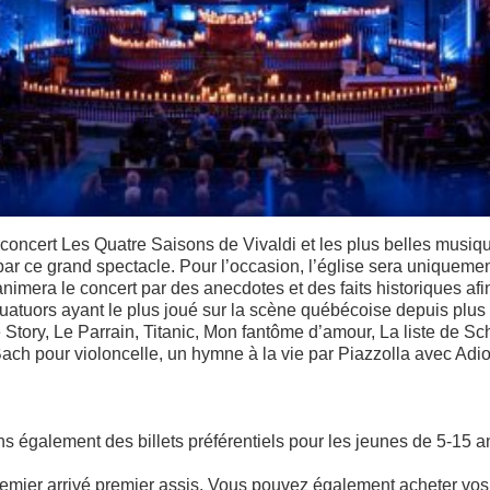
oncert Les Quatre Saisons de Vivaldi et les plus belles musique
r ce grand spectacle. Pour l’occasion, l’église sera uniquemen
animera le concert par des anecdotes et des faits historiques af
 quatuors ayant le plus joué sur la scène québécoise depuis plu
ry, Le Parrain, Titanic, Mon fantôme d’amour, La liste de Schin
Bach pour violoncelle, un hymne à la vie par Piazzolla avec Adi
vons également des billets préférentiels pour les jeunes de 5-
mier arrivé premier assis. Vous pouvez également acheter vos bil