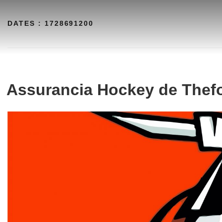
Aller
au
DATES :
1728691200
contenu
Assurancia Hockey de Thefo