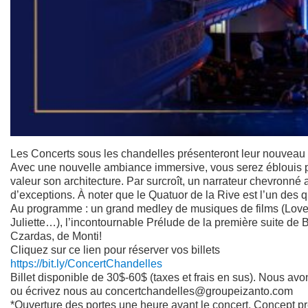
Les Concerts sous les chandelles présenteront leur nouveau c
Avec une nouvelle ambiance immersive, vous serez éblouis pa
valeur son architecture. Par surcroît, un narrateur chevronné 
d’exceptions. À noter que le Quatuor de la Rive est l’un des
Au programme : un grand medley de musiques de films (Love Sto
Juliette…), l’incontournable Prélude de la première suite de 
Czardas, de Monti!
Cliquez sur ce lien pour réserver vos billets
https://bit.ly/ConcertChandelles
Billet disponible de 30$-60$ (taxes et frais en sus). Nous a
ou écrivez nous au concertchandelles@groupeizanto.com
*Ouverture des portes une heure avant le concert. Concept pre