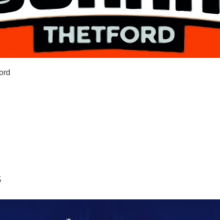
ord
s