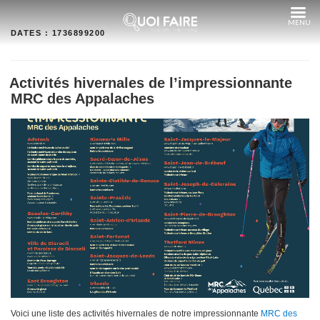
Aller
au
contenu
DATES :
1736899200
Activités hivernales de l’impressionnante
MRC des Appalaches
Voici une liste des activités hivernales de notre impressionnante
MRC des