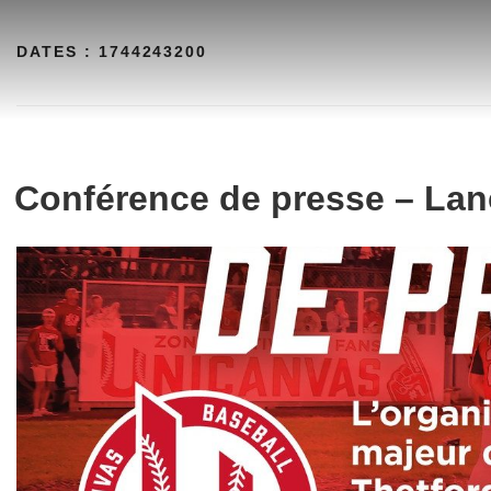
Aller
au
DATES :
1744243200
contenu
Conférence de presse – Lanc