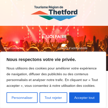
Nous contacter
Critères d’admissibilité
Découvrir la région
Conditions d’utilisation
Inscrire un événement
Nous respectons votre vie privée.
Nous utilisons des cookies pour améliorer votre expérience
de navigation, diffuser des publicités ou des contenus
personnalisés et analyser notre trafic. En cliquant sur « Tout
accepter », vous consentez à notre utilisation des cookies.
Personnaliser
Tout rejeter
Accepter tout