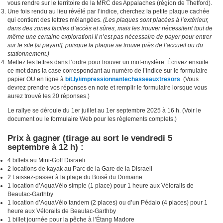
vous rendre sur le territoire de la MRC des Appalaches (région de Thetford).
Une fois rendu au lieu révélé par l’indice, cherchez la petite plaque cachée
qui contient des lettres mélangées.
(Les plaques sont placées à l’extérieur,
dans des zones faciles d’accès et sûres, mais les trouver nécessitent tout de
même une certaine exploration! Il n’est pas nécessaire de payer pour entrer
sur le site [si payant], puisque la plaque se trouve près de l’accueil ou du
stationnement.)
Mettez les lettres dans l’ordre pour trouver un mot-mystère. Écrivez ensuite
ce mot dans la case correspondant au numéro de l’indice sur le formulaire
papier OU en ligne à
bit.ly/impressionnantechasseauxtresors
. (Vous
devrez prendre vos réponses en note et remplir le formulaire lorsque vous
aurez trouvé les 20 réponses.)
Le rallye se déroule du 1er juillet au 1er septembre 2025 à 16 h. (Voir le
document ou le formulaire Web pour les règlements complets.)
Prix à gagner (tirage au sort le vendredi 5
septembre à 12 h) :
4 billets au Mini-Golf Disraeli
2 locations de kayak au Parc de la Gare de la Disraeli
2 Laissez-passer à la plage du Boisé du Domaine
1 location d’AquaVélo simple (1 place) pour 1 heure aux Vélorails de
Beaulac-Garthby
1 location d’AquaVélo tandem (2 places) ou d’un Pédalo (4 places) pour 1
heure aux Vélorails de Beaulac-Garthby
1 billet journée pour la pêche à l’Étang Madore