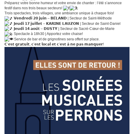
Préparez votre bonne humeur et votre envie de chanter : l’été s’annonce
festif dans nos trois beaux secteurs!
Trois spectacles, trois villages, une ambiance unique à chaque fois!
𝗩𝗲𝗻𝗱𝗿𝗲𝗱𝗶 𝟮𝟬 𝗷𝘂𝗶𝗻 – 𝗕𝗘́𝗟𝗔𝗡𝗗 | Secteur de Saint-Méthode
𝗝𝗲𝘂𝗱𝗶 𝟭𝟳 𝗷𝘂𝗶𝗹𝗹𝗲𝘁 – 𝗞𝗔𝗥𝗜𝗡𝗘 𝗟𝗔𝗨𝗭𝗢𝗡 | Secteur de Saint-Daniel
𝗝𝗲𝘂𝗱𝗶 𝟭𝟰 𝗮𝗼𝘂̂𝘁 – 𝗗𝗨𝗦𝗧𝗬 | Secteur de Sacré-Cœur-de-Marie
Spectacle à 18h30 | Apportez votre chaise!
Service de bar et de grignotines sera offert sur place.
𝗖’𝗲𝘀𝘁 𝗴𝗿𝗮𝘁𝘂𝗶𝘁, 𝗰’𝗲𝘀𝘁 𝗹𝗼𝗰𝗮𝗹 𝗲𝘁 𝗰’𝗲𝘀𝘁 𝗮̀ 𝗻𝗲 𝗽𝗮𝘀 𝗺𝗮𝗻𝗾𝘂𝗲𝗿!