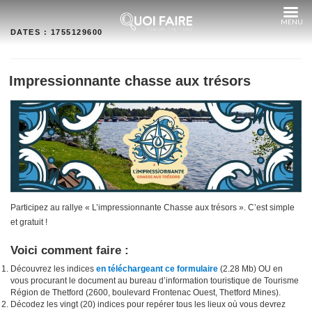
Aller
au
contenu
DATES :
1755129600
Impressionnante chasse aux trésors
Participez au rallye « L’impressionnante Chasse aux trésors ». C’est simple
et gratuit !
Voici comment faire :
Découvrez les indices
en téléchargeant ce formulaire
(2.28 Mb) OU en
vous procurant le document au bureau d’information touristique de Tourisme
Région de Thetford (2600, boulevard Frontenac Ouest, Thetford Mines).
Décodez les vingt (20) indices pour repérer tous les lieux où vous devrez