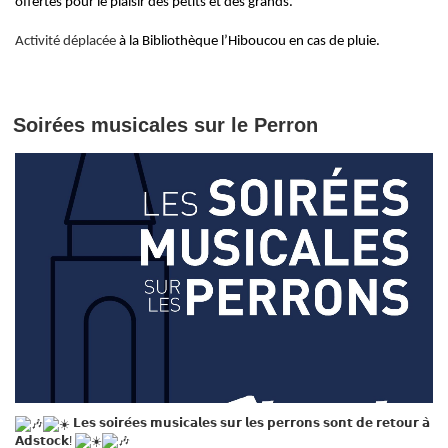
offertes pour le plaisir des petits et des grands.
Activité déplacée
à la Bibliothèque l’Hiboucou en cas de pluie.
Soirées musicales sur le Perron
𝗟𝗲𝘀 𝘀𝗼𝗶𝗿𝗲́𝗲𝘀 𝗺𝘂𝘀𝗶𝗰𝗮𝗹𝗲𝘀 𝘀𝘂𝗿 𝗹𝗲𝘀 𝗽𝗲𝗿𝗿𝗼𝗻𝘀 𝘀𝗼𝗻𝘁 𝗱𝗲 𝗿𝗲𝘁𝗼𝘂𝗿 𝗮̀
𝗔𝗱𝘀𝘁𝗼𝗰𝗸!