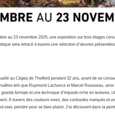
mbre au 23 novembre 2025, une exposition sur trois étages cons
stique sera retracé à travers une sélection d’œuvres présentée
vaillé au Cégep de Thetford pendant 32 ans, avant de se consac
de maîtres tels que Raymond Lachance et Marcel Rousseau, ainsi
rands formats et une technique d’impasto riche en textures, cél
ement. À travers des couleurs vives, des contrastes marqués et u
 faut oser, peindre pour se faire plaisir. J’ai découvert dans la p