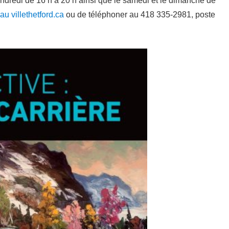
vendredi de 16 h à 20 h ainsi que le samedi et le dimanche de
au villethetford.ca
ou de téléphoner au 418 335-2981, poste