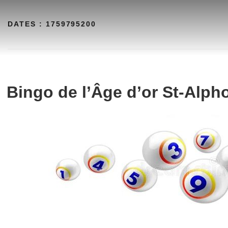
Aller
au
DATES :
1759795200
contenu
Bingo de l’Âge d’or St-Alph