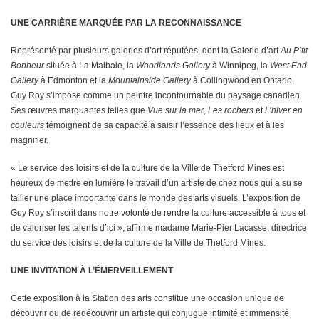
UNE CARRIÈRE MARQUÉE PAR LA RECONNAISSANCE
Représenté par plusieurs galeries d’art réputées, dont la Galerie d’art
Au P’tit
Bonheur
située à La Malbaie, la
Woodlands Gallery
à Winnipeg, la
West End
Gallery
à Edmonton et la
Mountainside Gallery
à Collingwood en Ontario,
Guy Roy s’impose comme un peintre incontournable du paysage canadien.
Ses œuvres marquantes telles que
Vue sur la mer
,
Les rochers
et
L’hiver en
couleurs
témoignent de sa capacité à saisir l’essence des lieux et à les
magnifier.
« Le service des loisirs et de la culture de la Ville de Thetford Mines est
heureux de mettre en lumière le travail d’un artiste de chez nous qui a su se
tailler une place importante dans le monde des arts visuels. L’exposition de
Guy Roy s’inscrit dans notre volonté de rendre la culture accessible à tous et
de valoriser les talents d’ici », affirme madame Marie-Pier Lacasse, directrice
du service des loisirs et de la culture de la Ville de Thetford Mines.
UNE INVITATION À L’ÉMERVEILLEMENT
Cette exposition à la Station des arts constitue une occasion unique de
découvrir ou de redécouvrir un artiste qui conjugue intimité et immensité