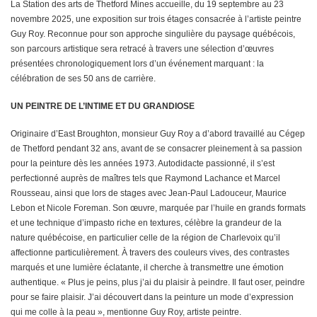
La Station des arts de Thetford Mines accueille, du 19 septembre au 23
novembre 2025, une exposition sur trois étages consacrée à l’artiste peintre
Guy Roy. Reconnue pour son approche singulière du paysage québécois,
son parcours artistique sera retracé à travers une sélection d’œuvres
présentées chronologiquement lors d’un événement marquant : la
célébration de ses 50 ans de carrière.
UN PEINTRE DE L’INTIME ET DU GRANDIOSE
Originaire d’East Broughton, monsieur Guy Roy a d’abord travaillé au Cégep
de Thetford pendant 32 ans, avant de se consacrer pleinement à sa passion
pour la peinture dès les années 1973. Autodidacte passionné, il s’est
perfectionné auprès de maîtres tels que Raymond Lachance et Marcel
Rousseau, ainsi que lors de stages avec Jean-Paul Ladouceur, Maurice
Lebon et Nicole Foreman. Son œuvre, marquée par l’huile en grands formats
et une technique d’impasto riche en textures, célèbre la grandeur de la
nature québécoise, en particulier celle de la région de Charlevoix qu’il
affectionne particulièrement. À travers des couleurs vives, des contrastes
marqués et une lumière éclatante, il cherche à transmettre une émotion
authentique. « Plus je peins, plus j’ai du plaisir à peindre. Il faut oser, peindre
pour se faire plaisir. J’ai découvert dans la peinture un mode d’expression
qui me colle à la peau », mentionne Guy Roy, artiste peintre.