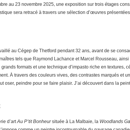
mbre au 23 novembre 2025, une exposition sur trois étages cons
stique sera retracé à travers une sélection d’œuvres présentée
vaillé au Cégep de Thetford pendant 32 ans, avant de se consac
de maîtres tels que Raymond Lachance et Marcel Rousseau, ainsi
rands formats et une technique d’impasto riche en textures, cél
ement. À travers des couleurs vives, des contrastes marqués et u
 faut oser, peindre pour se faire plaisir. J’ai découvert dans la p
E
rie d’art
Au P’tit Bonheur
située à La Malbaie, la
Woodlands Gal
s’impose comme un peintre incontournable du paysage canadie