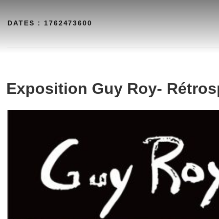
Aller
au
DATES :
1762473600
contenu
Exposition Guy Roy- Rétrosp