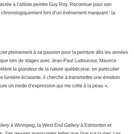
acrée à l’artiste peintre Guy Roy. Reconnue pour son
s chronologiquement lors d’un événement marquant : la
rer pleinement à sa passion pour la peinture dès les années
 que lors de stages avec Jean-Paul Ladouceur, Maurice
èbre la grandeur de la nature québécoise, en particulier
ne lumière éclatante, il cherche à transmettre une émotion
einture un mode d’expression qui me colle à la peau »,
lery
à Winnipeg, la
West End Gallery
à Edmonton et
n. Ses œuvres marquantes telles que
Vue sur la mer
,
Les