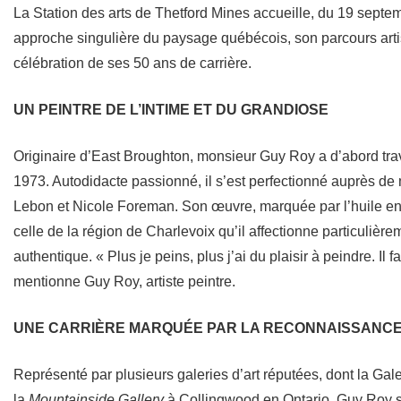
La Station des arts de Thetford Mines accueille, du 19 septe
approche singulière du paysage québécois, son parcours arti
célébration de ses 50 ans de carrière.
UN PEINTRE DE L’INTIME ET DU GRANDIOSE
Originaire d’East Broughton, monsieur Guy Roy a d’abord tra
1973. Autodidacte passionné, il s’est perfectionné auprès 
Lebon et Nicole Foreman. Son œuvre, marquée par l’huile en g
celle de la région de Charlevoix qu’il affectionne particulièr
authentique. « Plus je peins, plus j’ai du plaisir à peindre. Il
mentionne Guy Roy, artiste peintre.
UNE CARRIÈRE MARQUÉE PAR LA RECONNAISSANC
Représenté par plusieurs galeries d’art réputées, dont la Gale
la
Mountainside Gallery
à Collingwood en Ontario, Guy Roy 