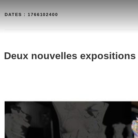
Aller
au
DATES :
1766102400
contenu
Deux nouvelles expositions 