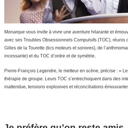
Monarque vous invite à vivre une aventure hilarante et émo
avec ses Troubles Obsessionnels Compulsifs (TOC), réunis da
Gilles de la Tourette (tics moteurs et sonores), de l’arithmoma
incessante) et du TOC d’ordre et de symétrie.
Pierre-François Legendre, le metteur en scène, précise : « Le 
thérapie de groupe. Leurs TOC s’entrechoquent dans des inter
inattendue, tensions explosives et réconciliations émouvantes
Je préfère qu’on reste amis