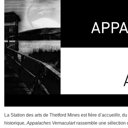
La Station des arts de Thetford Mines est fière d’accueillir
historique,
Appalaches Vernaculart
rassemble une sélection d’