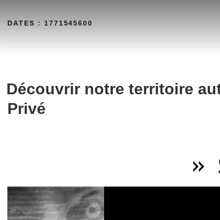
Aller
au
DATES :
1771545600
contenu
Découvrir notre territoire a
Privé