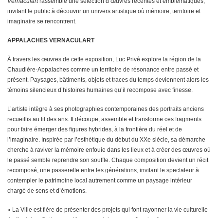
Vernaculart
rassemble une sélection d’œuvres récentes et emblématiques,
invitant le public à découvrir un univers artistique où mémoire, territoire et
imaginaire se rencontrent.
APPALACHES VERNACULART
À travers les œuvres de cette exposition, Luc Privé explore la région de la
Chaudière-Appalaches comme un territoire de résonance entre passé et
présent. Paysages, bâtiments, objets et traces du temps deviennent alors les
témoins silencieux d’histoires humaines qu’il recompose avec finesse.
L’artiste intègre à ses photographies contemporaines des portraits anciens
recueillis au fil des ans. Il découpe, assemble et transforme ces fragments
pour faire émerger des figures hybrides, à la frontière du réel et de
l’imaginaire. Inspirée par l’esthétique du début du XXe siècle, sa démarche
cherche à raviver la mémoire enfouie dans les lieux et à créer des œuvres où
le passé semble reprendre son souffle. Chaque composition devient un récit
recomposé, une passerelle entre les générations, invitant le spectateur à
contempler le patrimoine local autrement comme un paysage intérieur
chargé de sens et d’émotions.
« La Ville est fière de présenter des projets qui font rayonner la vie culturelle