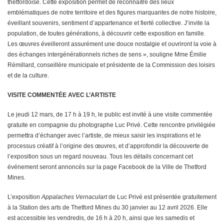
thetfordoise. Cette exposition permet de reconnaître des lieux
emblématiques de notre territoire et des figures marquantes de notre histoire,
éveillant souvenirs, sentiment d’appartenance et fierté collective. J’invite la
population, de toutes générations, à découvrir cette exposition en famille.
Les œuvres éveilleront assurément une douce nostalgie et ouvriront la voie à
des échanges intergénérationnels riches de sens », souligne Mme Émilie
Rémillard, conseillère municipale et présidente de la Commission des loisirs
et de la culture.
VISITE COMMENTÉE AVEC L’ARTISTE
Le jeudi 12 mars, de 17 h à 19 h, le public est invité à une visite commentée
gratuite en compagnie du photographe Luc Privé. Cette rencontre privilégiée
permettra d’échanger avec l’artiste, de mieux saisir les inspirations et le
processus créatif à l’origine des œuvres, et d’approfondir la découverte de
l’exposition sous un regard nouveau. Tous les détails concernant cet
événement seront annoncés sur la page Facebook de la Ville de Thetford
Mines.
L’exposition
Appalaches Vernaculart
de Luc Privé est présentée gratuitement
à la Station des arts de Thetford Mines du 30 janvier au 12 avril 2026. Elle
est accessible les vendredis, de 16 h à 20 h, ainsi que les samedis et