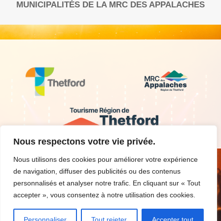
MUNICIPALITÉS DE LA MRC DES APPALACHES
Nous respectons votre vie privée.
Nous utilisons des cookies pour améliorer votre expérience
de navigation, diffuser des publicités ou des contenus
personnalisés et analyser notre trafic. En cliquant sur « Tout
Nous contacter
Critères d’admissibilité
accepter », vous consentez à notre utilisation des cookies.
Découvrir la région
Conditions d’utilisation
Inscrire un événement
Personnaliser
Tout rejeter
Accepter tout