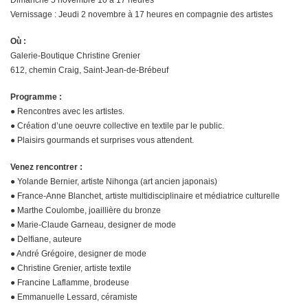
Vernissage : Jeudi 2 novembre à 17 heures en compagnie des artistes
Où :
Galerie-Boutique Christine Grenier
612, chemin Craig, Saint-Jean-de-Brébeuf
Programme :
● Rencontres avec les artistes.
● Création d’une oeuvre collective en textile par le public.
● Plaisirs gourmands et surprises vous attendent.
Venez rencontrer :
● Yolande Bernier, artiste Nihonga (art ancien japonais)
● France-Anne Blanchet, artiste multidisciplinaire et médiatrice culturelle
● Marthe Coulombe, joaillière du bronze
● Marie-Claude Garneau, designer de mode
● Delfiane, auteure
● André Grégoire, designer de mode
● Christine Grenier, artiste textile
● Francine Laflamme, brodeuse
● Emmanuelle Lessard, céramiste