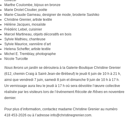
Marthe Coulombe, bijoux en bronze
Marie Drolet Cloutier, poète
Marie-Claude Garneau, designer de mode, broderie Sashiko
Christine Grenier, artiste textile
Hélène Jacques, mosaïste
Frédéric Lebel, cuisinier
Marcel Martineau, objets décoratifs en bois
Sylvie Mathieu, chanteuse
Sylvie Maurice, vannière d’art
Helena Scheffer, artiste textile
Michel E. Tremblay, photographe
Nicole Turcotte
Nous ferons un jardin
se déroulera à la Galerie-Boutique Christine Grenier
(612, chemin Craig à Saint-Jean-de-Brébeuf) le jeudi 6 juin de 10 h à 21 h,
ainsi que vendredi 7 juin, samedi 8 juin et dimanche 9 juin de 10 h à 17 h.
Un vernissage aura lieu le jeudi à 17 h où sera dévoilée l’œuvre collective
réalisée par les visiteurs lors de l’événement
Récolte de Rêves
en novembre
dernier.
Pour plus d’information, contactez madame Christine Grenier au numéro
418 453-2026 ou à l’adresse info@christinegrenier.com.