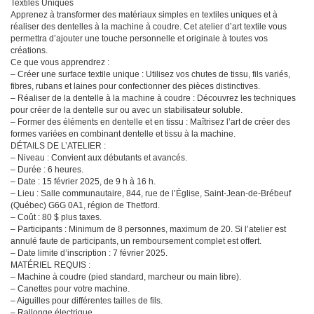
Textiles Uniques
Apprenez à transformer des matériaux simples en textiles uniques et à
réaliser des dentelles à la machine à coudre. Cet atelier d’art textile vous
permettra d’ajouter une touche personnelle et originale à toutes vos
créations.
Ce que vous apprendrez :
– Créer une surface textile unique : Utilisez vos chutes de tissu, fils variés,
fibres, rubans et laines pour confectionner des pièces distinctives.
– Réaliser de la dentelle à la machine à coudre : Découvrez les techniques
pour créer de la dentelle sur ou avec un stabilisateur soluble.
– Former des éléments en dentelle et en tissu : Maîtrisez l’art de créer des
formes variées en combinant dentelle et tissu à la machine.
DÉTAILS DE L’ATELIER :
– Niveau : Convient aux débutants et avancés.
– Durée : 6 heures.
– Date : 15 février 2025, de 9 h à 16 h.
– Lieu : Salle communautaire, 844, rue de l’Église, Saint-Jean-de-Brébeuf
(Québec) G6G 0A1, région de Thetford.
– Coût : 80 $ plus taxes.
– Participants : Minimum de 8 personnes, maximum de 20. Si l’atelier est
annulé faute de participants, un remboursement complet est offert.
– Date limite d’inscription : 7 février 2025.
MATÉRIEL REQUIS :
– Machine à coudre (pied standard, marcheur ou main libre).
– Canettes pour votre machine.
– Aiguilles pour différentes tailles de fils.
– Rallonge électrique.