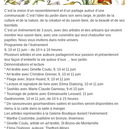
C’est la vision d’un rassemblement et d’un partage autour d’une
communauté. C’est l’idée du jardin dans son sens large, le jardin de la
culture et de la nature, de la création et du savoir-faire, de la beauté et de ses
bienfaits.
C’est un événement de 3 jours, avec des artistes et des artisans qui veulent
montrer leur savoir-faire, avec une cuisinière qui veut chatouiller vos
papilles. Nous vous invitons dans notre univers.
Programme de l’événement
9, 10 et 11 juin – de 10 h à 16 heures
Plusieurs artistes et une auteure partageront leur passion et présenteront
leur façon d’embellir la vie autour d’eux … leur jardin.
Démonstrations et lecture
* Art textile avec Ginette Coutu, 9, 10 et 11 juin
* Art textile avec Christine Grenier, 9, 10 et 11 juin
* Filage avec Joyce Huard, 9, 10 et 11 juin
* Lecture et signature de livre avec Elima Diabong, 10 et 11 juin
* Sashiko avec Marie-Claude Garneau, 9 et 10 juin
* Tournage de poterie avec Emmanuelle Lessard, 11 juin
Gastronomie, 10 et 11 juin, de 10 h à 15 heures
* De savoureuses gourmandises salées et sucrées seront disponibles en
menu à la carte dans la salle à manger.
Les artistes représentés à la Galerie-Boutique durant l’événement:
* Marthe Coulombe, joaillière en bronze, Inverness
* Ginette Coutu, artiste en art textile, St-Bruno-de-Montarville
* Elima Diabong, auteure, Thetford-Mines