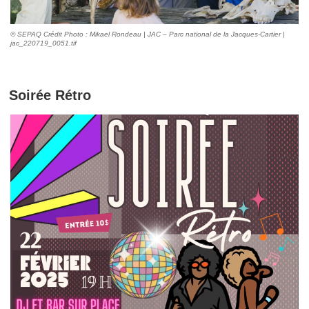
© SEPAQ Crédit Photo : Mikael Rondeau | JAC – Parc national de la Jacques-Cartier |
jac_220719_0051.tif
Soirée Rétro